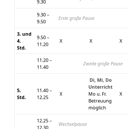
9.30
9.30 –
Erste große Pause
9.50
3. und
9.50 –
4.
X
X
X
11.20
Std.
11.20 –
Zweite große Pause
11.40
Di, Mi, Do
Unterricht
5.
11.40 –
X
Mo u. Fr.
X
Std.
12.25
Betreuung
möglich
12.25 –
Wechselpause
12.30