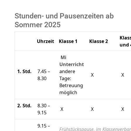
Stunden- und Pausenzeiten ab
Sommer 2025
Klas
Uhrzeit
Klasse 1
Klasse 2
und 
Mi
Unterricht
1. Std.
7.45 –
andere
X
X
8.30
Tage:
Betreuung
möglich
2. Std.
8.30 –
X
X
X
9.15
9.15 –
Frühstückspause, im Klassenverba